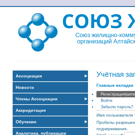
СОЮЗ 
Союз жилищно-комм
организаций Алтайск
Учётная за
Ассоциация
Главные вкладки
Новости
Регистрация
(акт
Члены Ассоциации
Войти
Забыли пароль?
Аккредитация
Имя пользователя
Обучение
Пробелы разрешены
подчеркивания.
Аналитика, публикации