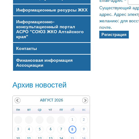
Email-адрес
*
Существующий адре
Информационные ресурсы ЖКХ
адрес. Адрес элект
желанию: для восс
Информационно-
консультационный портал
почте.
АСРО "СОЮЗ ЖКО Алтайского
края"
Контакты
Финансовая информация
Ассоциации
Архив новостей
АВГУСТ 2026
пн
вт
ср
чт
пт
сб
вс
1
2
3
4
5
6
7
9
8
10
11
12
13
14
15
16