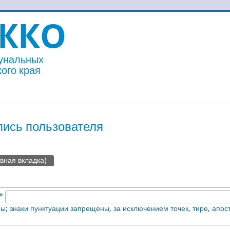
ЖКО
унальных
ого края
пись пользователя
ивная вкладка)
*
; знаки пунктуации запрещены, за исключением точек, тире, апос